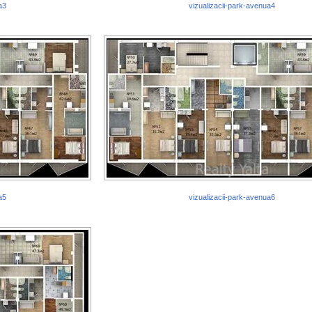
a3
vizualizacii-park-avenua4
a5
vizualizacii-park-avenua6