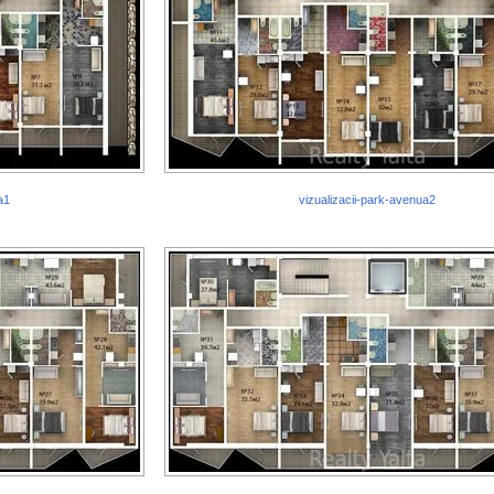
a1
vizualizacii-park-avenua2